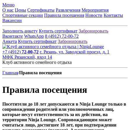
Меню
О нас
Цены
Сертификаты
Развлечения
Мероприятия
Спортивные секции
Правила посещения
Новости
Контакты
Вакансии
Заполнить анкету
Купить сертификат
Забронировать
Вконтакте
WhatsApp
8 (4912) 72-00-72
Анкета
Купить сертификат
Забронировать
+7 (4912)
72-00-72
г. Рязань, ул. Заводской проезд, д. 1
МФК Рязанский, вход 14
Клуб активного семейного отдыха
Главная
/
Правила посещения
Правила посещения
Посетители до 18 лет допускаются в Ninja Lounge только в
сопровождении родителей или уполномоченных лиц,
которые несут ответственность за их действия, на
территории Ninja Lounge. Сопровождающим может
считаться лицо, достигшее 18 лет, при подтверждении