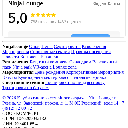
NinjaLounge
О нас
Цены
Сертификаты
Развлечения
Мероприятия
Спортивные секции
Правила посещения
Новости
Контакты
Вакансии
Развлечения
Батутный комплекс
Скалодром
Веревочный
парк
Ninja park
VR-арена
Lounge zona
Мерояприятия
День рождения
Корпоративные мероприятия
Квесты
Кулинарный мастер-класс
Пенная вечеринка
Спортивные секции
Тренировки по ниндзя спорту
Тренировки по батутам
© 2026 Клуб активного семейного отдыха | NinjaLounge
г.
Рязань, ул. Заводской проезд, д. 1, МФК Рязанский, вход 14
+7
(4912) 72-00-72
ООО «КОМФОРТ»
ОГРН: 1046209032132
ИНН: 6234010894