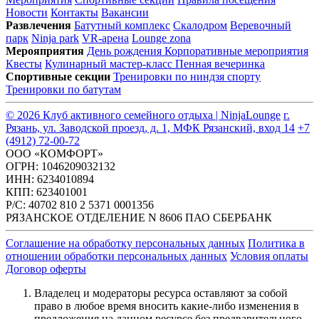
Новости
Контакты
Вакансии
Развлечения
Батутный комплекс
Скалодром
Веревочный
парк
Ninja park
VR-арена
Lounge zona
Мерояприятия
День рождения
Корпоративные мероприятия
Квесты
Кулинарный мастер-класс
Пенная вечеринка
Спортивные секции
Тренировки по ниндзя спорту
Тренировки по батутам
© 2026 Клуб активного семейного отдыха | NinjaLounge
г.
Рязань, ул. Заводской проезд, д. 1, МФК Рязанский, вход 14
+7
(4912) 72-00-72
ООО «КОМФОРТ»
ОГРН: 1046209032132
ИНН: 6234010894
КПП: 623401001
Р/С: 40702 810 2 5371 0001356
РЯЗАНСКОЕ ОТДЕЛЕНИЕ N 8606 ПАО СБЕРБАНК
Соглашение на обработку персональных данных
Политика в
отношении обработки персональных данных
Условия оплаты
Договор оферты
Владелец и модераторы ресурса оставляют за собой
право в любое время вносить какие-либо изменения в
предложения на данном ресурсе без предварительного