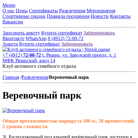
Меню
О нас
Цены
Сертификаты
Развлечения
Мероприятия
Спортивные секции
Правила посещения
Новости
Контакты
Вакансии
Заполнить анкету
Купить сертификат
Забронировать
Вконтакте
WhatsApp
8 (4912) 72-00-72
Анкета
Купить сертификат
Забронировать
+7 (4912)
72-00-72
г. Рязань, ул. Заводской проезд, д. 1
МФК Рязанский, вход 14
Клуб активного семейного отдыха
Главная
/
Развлечения
/
Веревочный парк
Веревочный парк
Общая протяженностью маршрута 180 м., 28 препятствий,
2 уровня сложности.
🏃 Расположенный под крышей верёвочный парк доступен к