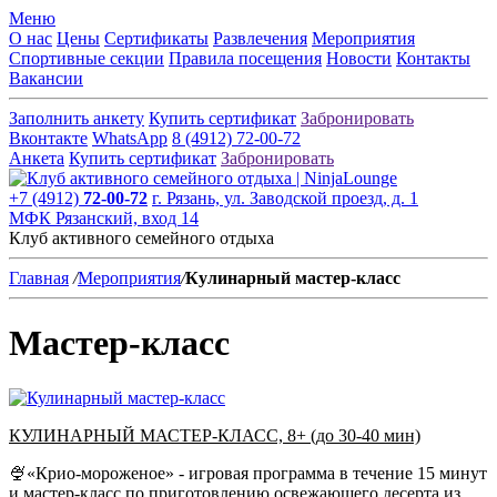
Меню
О нас
Цены
Сертификаты
Развлечения
Мероприятия
Спортивные секции
Правила посещения
Новости
Контакты
Вакансии
Заполнить анкету
Купить сертификат
Забронировать
Вконтакте
WhatsApp
8 (4912) 72-00-72
Анкета
Купить сертификат
Забронировать
+7 (4912)
72-00-72
г. Рязань, ул. Заводской проезд, д. 1
МФК Рязанский, вход 14
Клуб активного семейного отдыха
Главная
/
Мероприятия
/
Кулинарный мастер-класс
Мастер-класс
КУЛИНАРНЫЙ МАСТЕР-КЛАСС, 8+ (до 30-40 мин)
🍨«Крио-мороженое» - игровая программа в течение 15 минут
и мастер-класс по приготовлению освежающего десерта из