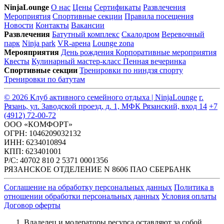
NinjaLounge
О нас
Цены
Сертификаты
Развлечения
Мероприятия
Спортивные секции
Правила посещения
Новости
Контакты
Вакансии
Развлечения
Батутный комплекс
Скалодром
Веревочный
парк
Ninja park
VR-арена
Lounge zona
Мерояприятия
День рождения
Корпоративные мероприятия
Квесты
Кулинарный мастер-класс
Пенная вечеринка
Спортивные секции
Тренировки по ниндзя спорту
Тренировки по батутам
© 2026 Клуб активного семейного отдыха | NinjaLounge
г.
Рязань, ул. Заводской проезд, д. 1, МФК Рязанский, вход 14
+7
(4912) 72-00-72
ООО «КОМФОРТ»
ОГРН: 1046209032132
ИНН: 6234010894
КПП: 623401001
Р/С: 40702 810 2 5371 0001356
РЯЗАНСКОЕ ОТДЕЛЕНИЕ N 8606 ПАО СБЕРБАНК
Соглашение на обработку персональных данных
Политика в
отношении обработки персональных данных
Условия оплаты
Договор оферты
Владелец и модераторы ресурса оставляют за собой